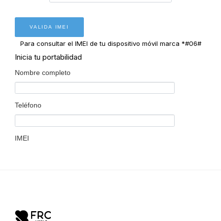
CONSULTA
DE LÍNEAS VINCULADAS
PORTABILIDAD
Para consultar el IMEI de tu dispositivo móvil marca *#06#
Inicia tu portabilidad
RECARGA
PROCESO DE PORTABILIDAD
Nombre completo
AQUI
COMPATIBILIDAD
Teléfono
IMEI