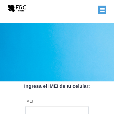
PLANES
CONSULTA
PAQUETES PREPAGO
PLAN
PAGO ANTICIPADO
PREGUNTAS
INTERNET EN TU CASA
VINCULAR
INTERNET PORTATIL
UNA LÍNEA
Ingresa el IMEI de tu celular:
DESVINCULAR
IMEI
UNA LÍNEA