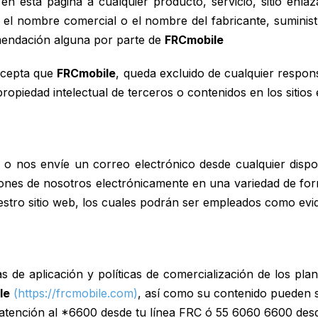
en esta página a cualquier producto, servicio, sitio enla
s, el nombre comercial o el nombre del fabricante, suministr
mendación alguna por parte de
FRCmobile
 acepta que
FRCmobile
, queda excluido de cualquier respon
opiedad intelectual de terceros o contenidos en los sitios
o nos envíe un correo electrónico desde cualquier dispo
ones de nosotros electrónicamente en una variedad de for
stro sitio web, los cuales podrán ser empleados como evid
las de aplicación y políticas de comercialización de los pl
le
(https://frcmobile.com)
, así como su contenido pueden s
 atención al *6600 desde tu línea FRC ó 55 6060 6600 des